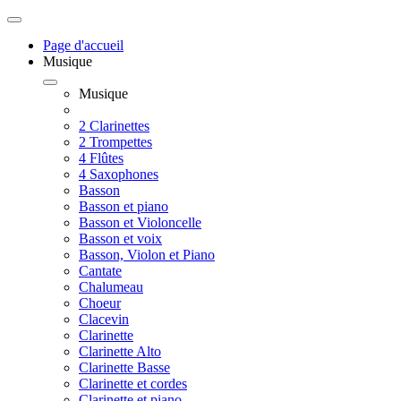
Page d'accueil
Musique
Musique
2 Clarinettes
2 Trompettes
4 Flûtes
4 Saxophones
Basson
Basson et piano
Basson et Violoncelle
Basson et voix
Basson, Violon et Piano
Cantate
Chalumeau
Choeur
Clacevin
Clarinette
Clarinette Alto
Clarinette Basse
Clarinette et cordes
Clarinette et piano