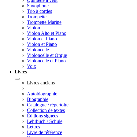
Quintette à vent
Saxophone
Trio à cordes
Trompette
Trompette Marine
Violon
Violon Alto et Piano
Violon et Piano
Violon et Piano
Violoncelle
Violoncelle et Orgue
Violoncelle et Piano
Voix
Livres
Livres anciens
Autobiographie
Biographie
Catalogue / répertoire
Collection de textes
Éditions signées
Lehrbuch / Schule
Lettres
Livre de référence