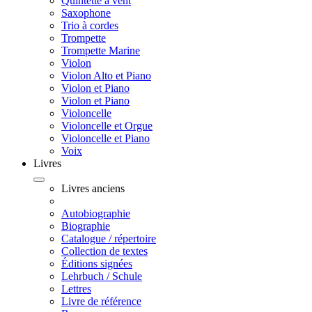
Quintette à vent
Saxophone
Trio à cordes
Trompette
Trompette Marine
Violon
Violon Alto et Piano
Violon et Piano
Violon et Piano
Violoncelle
Violoncelle et Orgue
Violoncelle et Piano
Voix
Livres
Livres anciens
Autobiographie
Biographie
Catalogue / répertoire
Collection de textes
Éditions signées
Lehrbuch / Schule
Lettres
Livre de référence