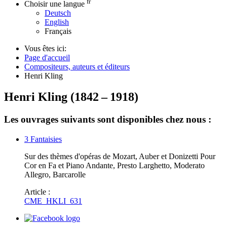
fr
Choisir une langue
Deutsch
English
Français
Vous êtes ici:
Page d'accueil
Compositeurs, auteurs et éditeurs
Henri Kling
Henri Kling
(
1842
–
1918
)
Les ouvrages suivants sont disponibles chez nous :
3 Fantaisies
Sur des thèmes d'opéras de Mozart, Auber et Donizetti Pour
Cor en Fa et Piano Andante, Presto Larghetto, Moderato
Allegro, Barcarolle
Article :
CME_HKLI_631