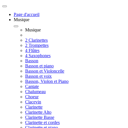
Page d'accueil
Musique
Musique
2 Clarinettes
2 Trompettes
4 Flûtes
4 Saxophones
Basson
Basson et piano
Basson et Violoncelle
Basson et voix
Basson, Violon et Piano
Cantate
Chalumeau
Choeur
Clacevin
Clarinette
Clarinette Alto
Clarinette Basse
Clarinette et cordes
Clarinette et piano