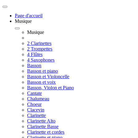
Page d'accueil
Musique
Musique
2 Clarinettes
2 Trompettes
4 Flûtes
4 Saxophones
Basson
Basson et piano
Basson et Violoncelle
Basson et voix
Basson, Violon et Piano
Cantate
Chalumeau
Choeur
Clacevin
Clarinette
Clarinette Alto
Clarinette Basse
Clarinette et cordes
Clarinette et piano