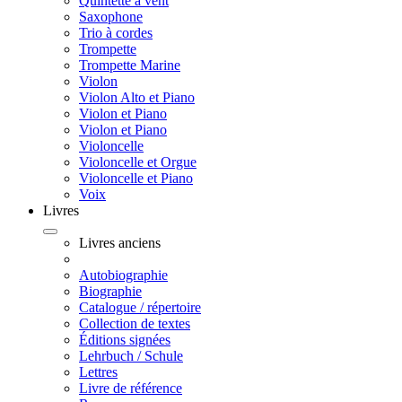
Quintette à vent
Saxophone
Trio à cordes
Trompette
Trompette Marine
Violon
Violon Alto et Piano
Violon et Piano
Violon et Piano
Violoncelle
Violoncelle et Orgue
Violoncelle et Piano
Voix
Livres
Livres anciens
Autobiographie
Biographie
Catalogue / répertoire
Collection de textes
Éditions signées
Lehrbuch / Schule
Lettres
Livre de référence