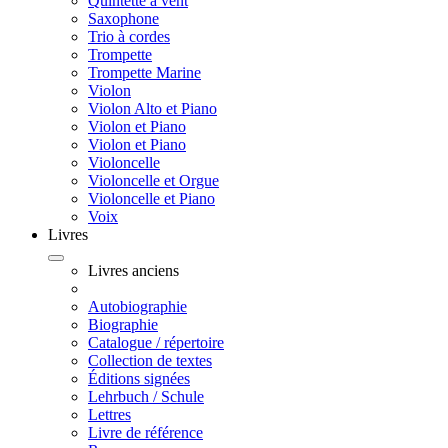
Quintette à vent
Saxophone
Trio à cordes
Trompette
Trompette Marine
Violon
Violon Alto et Piano
Violon et Piano
Violon et Piano
Violoncelle
Violoncelle et Orgue
Violoncelle et Piano
Voix
Livres
Livres anciens
Autobiographie
Biographie
Catalogue / répertoire
Collection de textes
Éditions signées
Lehrbuch / Schule
Lettres
Livre de référence