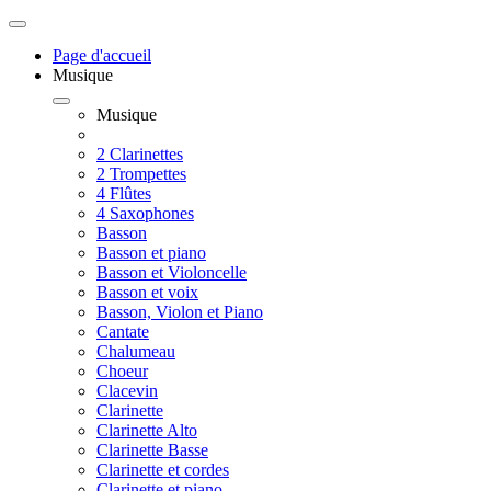
Page d'accueil
Musique
Musique
2 Clarinettes
2 Trompettes
4 Flûtes
4 Saxophones
Basson
Basson et piano
Basson et Violoncelle
Basson et voix
Basson, Violon et Piano
Cantate
Chalumeau
Choeur
Clacevin
Clarinette
Clarinette Alto
Clarinette Basse
Clarinette et cordes
Clarinette et piano