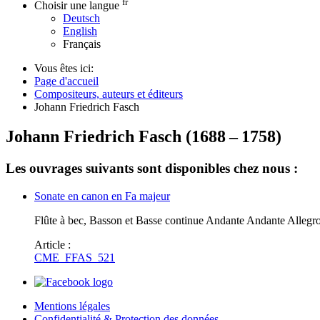
fr
Choisir une langue
Deutsch
English
Français
Vous êtes ici:
Page d'accueil
Compositeurs, auteurs et éditeurs
Johann Friedrich Fasch
Johann Friedrich Fasch
(
1688
–
1758
)
Les ouvrages suivants sont disponibles chez nous :
Sonate en canon en Fa majeur
Flûte à bec, Basson et Basse continue Andante Andante Allegr
Article :
CME_FFAS_521
Mentions légales
Confidentialité & Protection des données