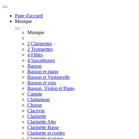
Page d'accueil
Musique
Musique
2 Clarinettes
2 Trompettes
4 Flûtes
4 Saxophones
Basson
Basson et piano
Basson et Violoncelle
Basson et voix
Basson, Violon et Piano
Cantate
Chalumeau
Choeur
Clacevin
Clarinette
Clarinette Alto
Clarinette Basse
Clarinette et cordes
Clarinette et piano