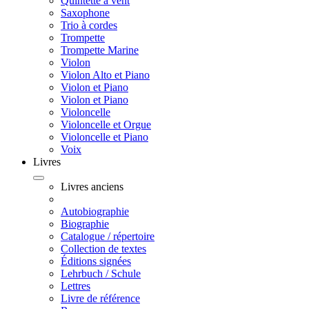
Quintette à vent
Saxophone
Trio à cordes
Trompette
Trompette Marine
Violon
Violon Alto et Piano
Violon et Piano
Violon et Piano
Violoncelle
Violoncelle et Orgue
Violoncelle et Piano
Voix
Livres
Livres anciens
Autobiographie
Biographie
Catalogue / répertoire
Collection de textes
Éditions signées
Lehrbuch / Schule
Lettres
Livre de référence