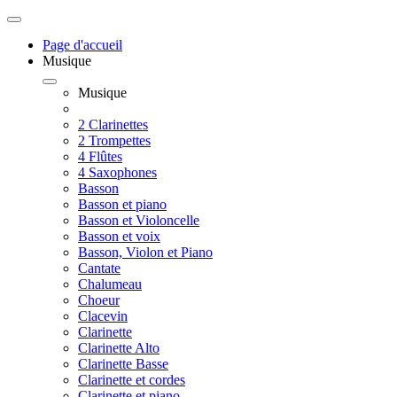
Page d'accueil
Musique
Musique
2 Clarinettes
2 Trompettes
4 Flûtes
4 Saxophones
Basson
Basson et piano
Basson et Violoncelle
Basson et voix
Basson, Violon et Piano
Cantate
Chalumeau
Choeur
Clacevin
Clarinette
Clarinette Alto
Clarinette Basse
Clarinette et cordes
Clarinette et piano