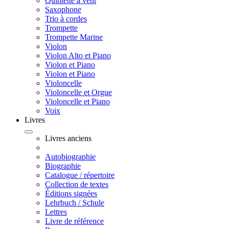
Quintette à vent
Saxophone
Trio à cordes
Trompette
Trompette Marine
Violon
Violon Alto et Piano
Violon et Piano
Violon et Piano
Violoncelle
Violoncelle et Orgue
Violoncelle et Piano
Voix
Livres
Livres anciens
Autobiographie
Biographie
Catalogue / répertoire
Collection de textes
Éditions signées
Lehrbuch / Schule
Lettres
Livre de référence