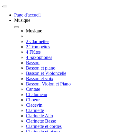
Page d'accueil
Musique
Musique
2 Clarinettes
2 Trompettes
4 Flûtes
4 Saxophones
Basson
Basson et piano
Basson et Violoncelle
Basson et voix
Basson, Violon et Piano
Cantate
Chalumeau
Choeur
Clacevin
Clarinette
Clarinette Alto
Clarinette Basse
Clarinette et cordes
Clarinette et piano