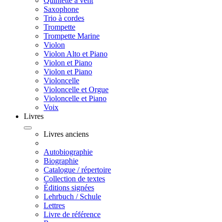
Quintette à vent
Saxophone
Trio à cordes
Trompette
Trompette Marine
Violon
Violon Alto et Piano
Violon et Piano
Violon et Piano
Violoncelle
Violoncelle et Orgue
Violoncelle et Piano
Voix
Livres
Livres anciens
Autobiographie
Biographie
Catalogue / répertoire
Collection de textes
Éditions signées
Lehrbuch / Schule
Lettres
Livre de référence