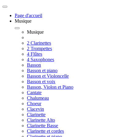
Page d'accueil
Musique
Musique
2 Clarinettes
2 Trompettes
4 Flûtes
4 Saxophones
Basson
Basson et piano
Basson et Violoncelle
Basson et voix
Basson, Violon et Piano
Cantate
Chalumeau
Choeur
Clacevin
Clarinette
Clarinette Alto
Clarinette Basse
Clarinette et cordes
Clarinette et piano