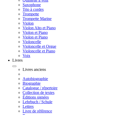
Quintette à vent
Saxophone
Trio à cordes
Trompette
Trompette Marine
Violon
Violon Alto et Piano
Violon et Piano
Violon et Piano
Violoncelle
Violoncelle et Orgue
Violoncelle et Piano
Voix
Livres
Livres anciens
Autobiographie
Biographie
Catalogue / répertoire
Collection de textes
Éditions signées
Lehrbuch / Schule
Lettres
Livre de référence