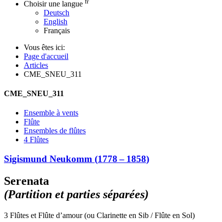
fr
Choisir une langue
Deutsch
English
Français
Vous êtes ici:
Page d'accueil
Articles
CME_SNEU_311
CME_SNEU_311
Ensemble à vents
Flûte
Ensembles de flûtes
4 Flûtes
Sigismund Neukomm
(
1778
–
1858
)
Serenata
(Partition et parties séparées)
3 Flûtes et Flûte d’amour (ou Clarinette en Sib / Flûte en Sol)