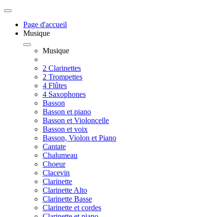
Page d'accueil
Musique
Musique
2 Clarinettes
2 Trompettes
4 Flûtes
4 Saxophones
Basson
Basson et piano
Basson et Violoncelle
Basson et voix
Basson, Violon et Piano
Cantate
Chalumeau
Choeur
Clacevin
Clarinette
Clarinette Alto
Clarinette Basse
Clarinette et cordes
Clarinette et piano