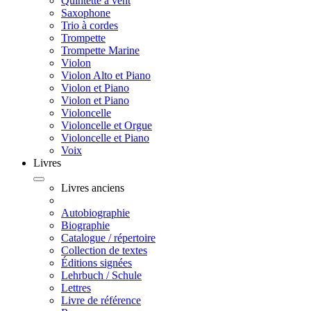
Quintette à vent
Saxophone
Trio à cordes
Trompette
Trompette Marine
Violon
Violon Alto et Piano
Violon et Piano
Violon et Piano
Violoncelle
Violoncelle et Orgue
Violoncelle et Piano
Voix
Livres
Livres anciens
Autobiographie
Biographie
Catalogue / répertoire
Collection de textes
Éditions signées
Lehrbuch / Schule
Lettres
Livre de référence