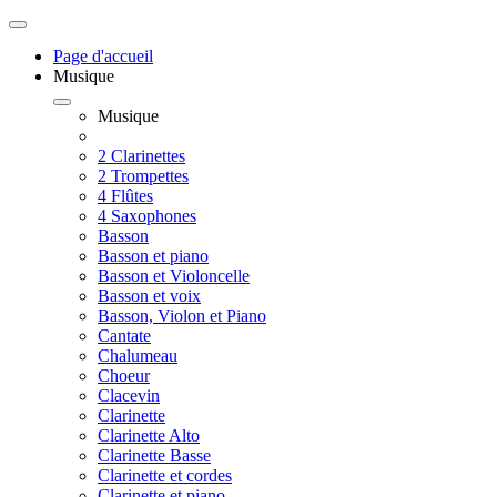
Page d'accueil
Musique
Musique
2 Clarinettes
2 Trompettes
4 Flûtes
4 Saxophones
Basson
Basson et piano
Basson et Violoncelle
Basson et voix
Basson, Violon et Piano
Cantate
Chalumeau
Choeur
Clacevin
Clarinette
Clarinette Alto
Clarinette Basse
Clarinette et cordes
Clarinette et piano