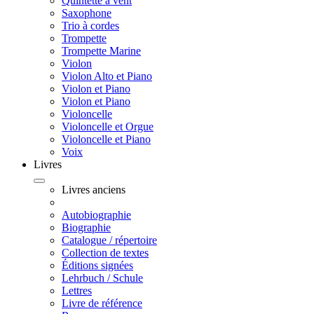
Quintette à vent
Saxophone
Trio à cordes
Trompette
Trompette Marine
Violon
Violon Alto et Piano
Violon et Piano
Violon et Piano
Violoncelle
Violoncelle et Orgue
Violoncelle et Piano
Voix
Livres
Livres anciens
Autobiographie
Biographie
Catalogue / répertoire
Collection de textes
Éditions signées
Lehrbuch / Schule
Lettres
Livre de référence