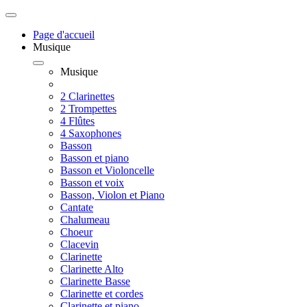
Page d'accueil
Musique
Musique
2 Clarinettes
2 Trompettes
4 Flûtes
4 Saxophones
Basson
Basson et piano
Basson et Violoncelle
Basson et voix
Basson, Violon et Piano
Cantate
Chalumeau
Choeur
Clacevin
Clarinette
Clarinette Alto
Clarinette Basse
Clarinette et cordes
Clarinette et piano