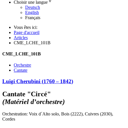
fr
Choisir une langue
Deutsch
English
Français
Vous êtes ici:
Page d'accueil
Articles
CME_LCHE_101B
CME_LCHE_101B
Orchestre
Cantate
Luigi Cherubini
(
1760
–
1842
)
Cantate "Circé"
(Matériel d’orchestre)
Orchestration: Voix d´Alto solo, Bois (2222), Cuivres (2030),
Cordes