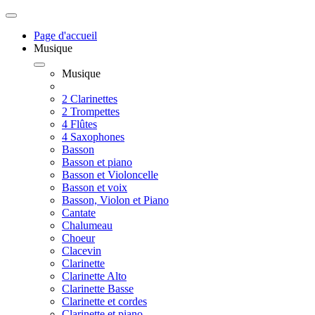
Page d'accueil
Musique
Musique
2 Clarinettes
2 Trompettes
4 Flûtes
4 Saxophones
Basson
Basson et piano
Basson et Violoncelle
Basson et voix
Basson, Violon et Piano
Cantate
Chalumeau
Choeur
Clacevin
Clarinette
Clarinette Alto
Clarinette Basse
Clarinette et cordes
Clarinette et piano