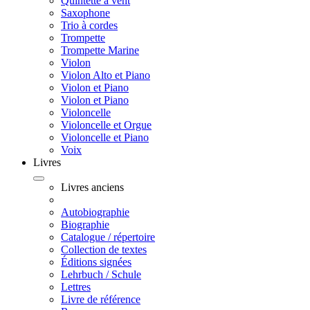
Quintette à vent
Saxophone
Trio à cordes
Trompette
Trompette Marine
Violon
Violon Alto et Piano
Violon et Piano
Violon et Piano
Violoncelle
Violoncelle et Orgue
Violoncelle et Piano
Voix
Livres
Livres anciens
Autobiographie
Biographie
Catalogue / répertoire
Collection de textes
Éditions signées
Lehrbuch / Schule
Lettres
Livre de référence