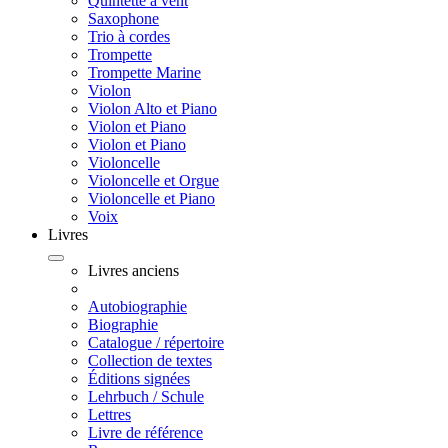
Quintette à vent
Saxophone
Trio à cordes
Trompette
Trompette Marine
Violon
Violon Alto et Piano
Violon et Piano
Violon et Piano
Violoncelle
Violoncelle et Orgue
Violoncelle et Piano
Voix
Livres
Livres anciens
Autobiographie
Biographie
Catalogue / répertoire
Collection de textes
Éditions signées
Lehrbuch / Schule
Lettres
Livre de référence