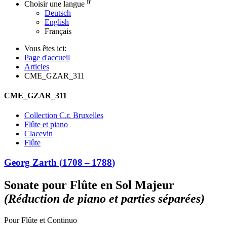
fr
Choisir une langue
Deutsch
English
Français
Vous êtes ici:
Page d'accueil
Articles
CME_GZAR_311
CME_GZAR_311
Collection C.r. Bruxelles
Flûte et piano
Clacevin
Flûte
Georg Zarth
(
1708
–
1788
)
Sonate pour Flûte en Sol Majeur
(Réduction de piano et parties séparées)
Pour Flûte et Continuo