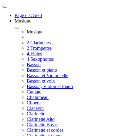
Page d'accueil
Musique
Musique
2 Clarinettes
2 Trompettes
4 Flûtes
4 Saxophones
Basson
Basson et piano
Basson et Violoncelle
Basson et voix
Basson, Violon et Piano
Cantate
Chalumeau
Choeur
Clacevin
Clarinette
Clarinette Alto
Clarinette Basse
Clarinette et cordes
Clarinette et piano