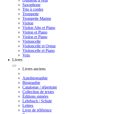
Quintette à vent
Saxophone
Trio à cordes
Trompette
Trompette Marine
Violon
Violon Alto et Piano
Violon et Piano
Violon et Piano
Violoncelle
Violoncelle et Orgue
Violoncelle et Piano
Voix
Livres
Livres anciens
Autobiographie
Biographie
Catalogue / répertoire
Collection de textes
Éditions signées
Lehrbuch / Schule
Lettres
Livre de référence