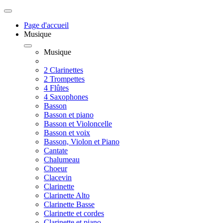
Page d'accueil
Musique
Musique
2 Clarinettes
2 Trompettes
4 Flûtes
4 Saxophones
Basson
Basson et piano
Basson et Violoncelle
Basson et voix
Basson, Violon et Piano
Cantate
Chalumeau
Choeur
Clacevin
Clarinette
Clarinette Alto
Clarinette Basse
Clarinette et cordes
Clarinette et piano