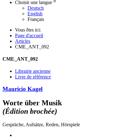
fr
Choisir une langue
Deutsch
English
Français
Vous êtes ici:
Page d'accueil
Articles
CME_ANT_092
CME_ANT_092
Librairie ancienne
Livre de référence
Mauricio Kagel
Worte über Musik
(Édition brochée)
Gespräche, Aufsätze, Reden, Hörspiele