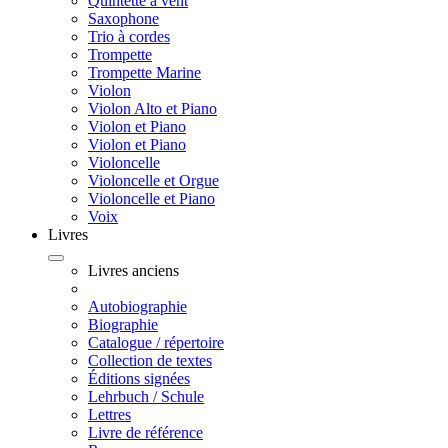
Quintette à vent
Saxophone
Trio à cordes
Trompette
Trompette Marine
Violon
Violon Alto et Piano
Violon et Piano
Violon et Piano
Violoncelle
Violoncelle et Orgue
Violoncelle et Piano
Voix
Livres
Livres anciens
Autobiographie
Biographie
Catalogue / répertoire
Collection de textes
Éditions signées
Lehrbuch / Schule
Lettres
Livre de référence