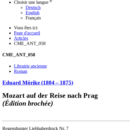
fr
Choisir une langue
Deutsch
English
Français
Vous êtes ici:
Page d'accueil
Articles
CME_ANT_058
CME_ANT_058
Librairie ancienne
Roman
Eduard Mörike
(
1804
–
1875
)
Mozart auf der Reise nach Prag
(Édition brochée)
Regensburger Liebhaberdruck Nr. 7