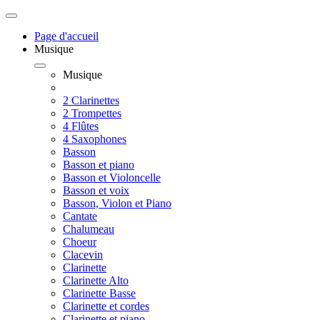
Page d'accueil
Musique
Musique
2 Clarinettes
2 Trompettes
4 Flûtes
4 Saxophones
Basson
Basson et piano
Basson et Violoncelle
Basson et voix
Basson, Violon et Piano
Cantate
Chalumeau
Choeur
Clacevin
Clarinette
Clarinette Alto
Clarinette Basse
Clarinette et cordes
Clarinette et piano