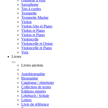
Quintette à vent
Saxophone
Trio à cordes
Trompette
Trompette Marine
Violon
Violon Alto et Piano
Violon et Piano
Violon et Piano
Violoncelle
Violoncelle et Orgue
Violoncelle et Piano
Voix
Livres
Livres anciens
Autobiographie
Biographie
Catalogue / répertoire
Collection de textes
Éditions signées
Lehrbuch / Schule
Lettres
Livre de référence