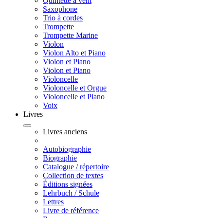
Quintette à vent
Saxophone
Trio à cordes
Trompette
Trompette Marine
Violon
Violon Alto et Piano
Violon et Piano
Violon et Piano
Violoncelle
Violoncelle et Orgue
Violoncelle et Piano
Voix
Livres
Livres anciens
Autobiographie
Biographie
Catalogue / répertoire
Collection de textes
Éditions signées
Lehrbuch / Schule
Lettres
Livre de référence