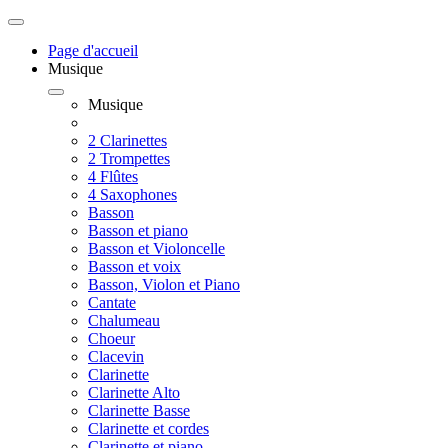
Page d'accueil
Musique
Musique
2 Clarinettes
2 Trompettes
4 Flûtes
4 Saxophones
Basson
Basson et piano
Basson et Violoncelle
Basson et voix
Basson, Violon et Piano
Cantate
Chalumeau
Choeur
Clacevin
Clarinette
Clarinette Alto
Clarinette Basse
Clarinette et cordes
Clarinette et piano