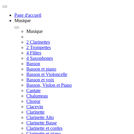
Page d'accueil
Musique
Musique
2 Clarinettes
2 Trompettes
4 Flûtes
4 Saxophones
Basson
Basson et piano
Basson et Violoncelle
Basson et voix
Basson, Violon et Piano
Cantate
Chalumeau
Choeur
Clacevin
Clarinette
Clarinette Alto
Clarinette Basse
Clarinette et cordes
Clarinette et piano