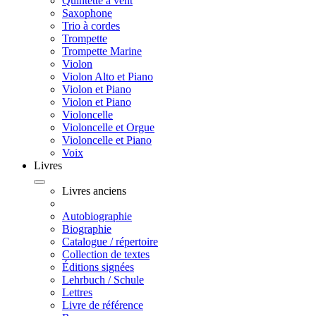
Quintette à vent
Saxophone
Trio à cordes
Trompette
Trompette Marine
Violon
Violon Alto et Piano
Violon et Piano
Violon et Piano
Violoncelle
Violoncelle et Orgue
Violoncelle et Piano
Voix
Livres
Livres anciens
Autobiographie
Biographie
Catalogue / répertoire
Collection de textes
Éditions signées
Lehrbuch / Schule
Lettres
Livre de référence